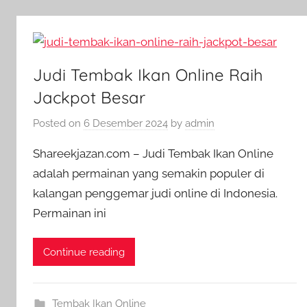
Judi Tembak Ikan Online Raih
Jackpot Besar
Posted on
6 Desember 2024
by
admin
Shareekjazan.com – Judi Tembak Ikan Online
adalah permainan yang semakin populer di
kalangan penggemar judi online di Indonesia.
Permainan ini
Continue reading
Tembak Ikan Online