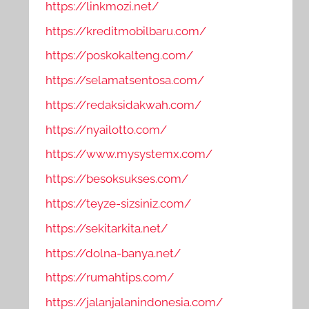
https://linkmozi.net/
https://kreditmobilbaru.com/
https://poskokalteng.com/
https://selamatsentosa.com/
https://redaksidakwah.com/
https://nyailotto.com/
https://www.mysystemx.com/
https://besoksukses.com/
https://teyze-sizsiniz.com/
https://sekitarkita.net/
https://dolna-banya.net/
https://rumahtips.com/
https://jalanjalanindonesia.com/