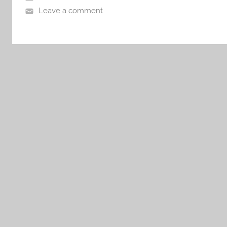
Leave a comment