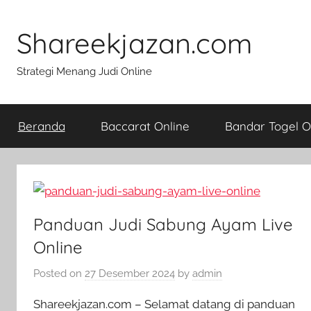
Skip
to
Shareekjazan.com
content
Strategi Menang Judi Online
Beranda
Baccarat Online
Bandar Togel O
Panduan Judi Sabung Ayam Live
Online
Posted on
27 Desember 2024
by
admin
Shareekjazan.com – Selamat datang di panduan