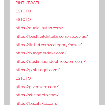
PINTUTOGEL
ESTOTO
ESTOTO
https://dunialiputan.com/
https://besttraildirtbike.com/about-us/
https://ikshef.com/category/news/
https://bungmerdeka.com/
https://destinationdebtfreedom.com/
https://pintutogel.com/
ESTOTO
https://givenwim.com/
https://allstartoto.com/
https://bacafakta.com/