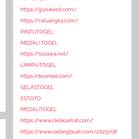
https://gurukecil.com/
https://ratuangka.com/
PINTUTOGEL
MEDALI TOGEL
https://sozawa.net/
LAMPUTOGEL
https://brombil.com/
GELASTOGEL
ESTOTO
MEDALITOGEL
https://www.detiksehat.com/
https://www.ladangbuah.com/2023/08