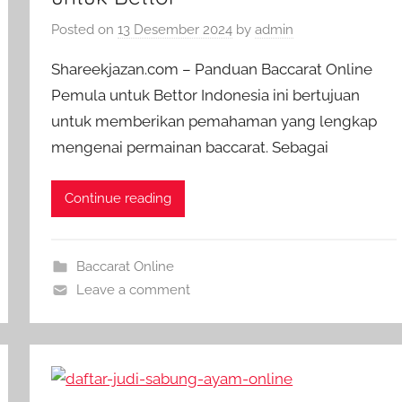
Posted on
13 Desember 2024
by
admin
Shareekjazan.com – Panduan Baccarat Online
Pemula untuk Bettor Indonesia ini bertujuan
untuk memberikan pemahaman yang lengkap
mengenai permainan baccarat. Sebagai
Continue reading
Baccarat Online
Leave a comment