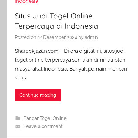
Situs Judi Togel Online
Terpercaya di Indonesia
Posted on
12 Desember 2024
by
admin
Shareekjazan.com – Di era digital ini, situs judi
togel online terpercaya semakin diminati oleh
masyarakat Indonesia. Banyak pemain mencari
situs
Continue reading
Bandar Togel Online
Leave a comment