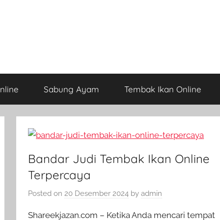
nline
Sabung Ayam
Tembak Ikan Online
Bandar Judi Tembak Ikan Online
Terpercaya
Posted on
20 Desember 2024
by
admin
Shareekjazan.com – Ketika Anda mencari tempat