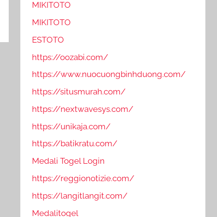
MIKITOTO
MIKITOTO
ESTOTO
https://oozabi.com/
https://www.nuocuongbinhduong.com/
https://situsmurah.com/
https://nextwavesys.com/
https://unikaja.com/
https://batikratu.com/
Medali Togel Login
https://reggionotizie.com/
https://langitlangit.com/
Medalitogel